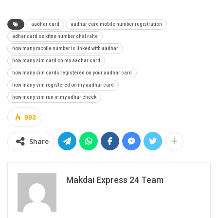
aadhar card
aadhar card mobile number registration
adhar card se kitne number chal rahe
how many mobile number is linked with aadhar
how many sim card on my aadhar card
how many sim cards registered on your aadhar card
how many sim registered on my aadhar card
how many sim run in my adhar check
993
Share
Makdai Express 24 Team