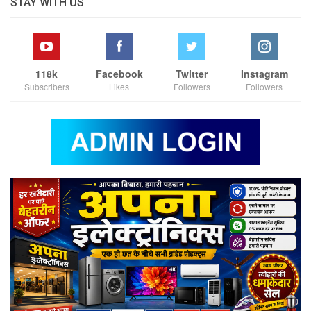
STAY WITH US
118k
Facebook
Twitter
Instagram
Subscribers
Likes
Followers
Followers