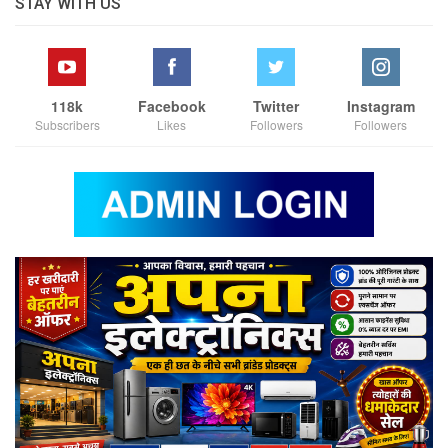
STAY WITH US
118k
Facebook
Twitter
Instagram
Subscribers
Likes
Followers
Followers