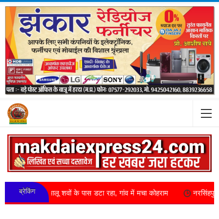
ब्रेकिंग
े... भालू शवों के पास डटा रहा, गांव में मचा कोहराम
नरसिंहपुर क्राइम अपडेट: 