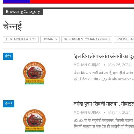
Browsing Category
चेन्नई
AUTO MOBILE & TECH
BOKANER
GOVERNMENT YOJANA ( योजनाए )
ONLINE DA
‘इस दिन होगा अनंत अंबानी का दू
इंदौर
MOHAN GURJAR
May 26, 2024
जैसा कि आप सभी को पता है, हाल ही में अनंत
प्री-वेडिंग समारोह समुद्र के बीच क्रूज पर
नर्मदा पुरम सिवनी मालवा : मोब
चेन्नई
MOHAN GURJAR
May 17, 2024
✍️✍️ के के यदुवंशी पत्रकार, सिवनी मालवा 
सिवनी मालवा से एक ऐसे ही आरोपी को गिरफ्