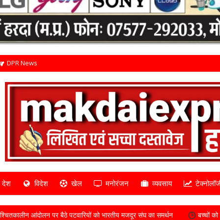
DPR News
देश
विदेश
खेल
मनोरंजन
व्यवसाय
टेक्नोलॉज
बैठे पटवारियों को भारतीय मजदूर संघ का समर्थन
बच्चों को स्कूल ले जा रही वैन क