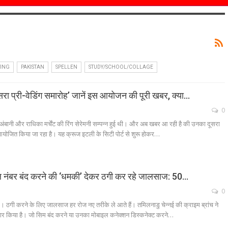
TING
PAKISTAN
SPELLEN
STUDY/SCHOOL/COLLAGE
सरा प्री-वेडिंग समारोह’ जानें इस आयोजन की पूरी खबर, क्या…
0
 अंबानी और राधिका मर्चेंट की रिंग सेरेमनी सम्पन्न हुई थी। और अब खबर आ रही है की उनका दूसरा
 आयोजित किया जा रहा है। यह क्रूज इटली के सिटी पोर्ट से शुरू होकर…
ाइल नंबर बंद करने की ‘धमकी’ देकर ठगी कर रहे जालसाज: 50…
0
। ठगी करने के लिए जालसाज हर रोज नए तरीके ले आते हैं। तमिलनाडु चेन्नई की क्राइम ब्रांच ने
तार किया है। जो सिम बंद करने या उनका मोबाइल कनेक्शन डिस्कनेक्ट करने…