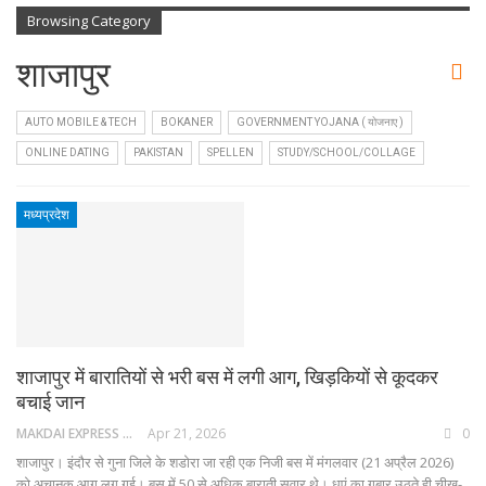
Browsing Category
शाजापुर
AUTO MOBILE & TECH
BOKANER
GOVERNMENT YOJANA ( योजनाए )
ONLINE DATING
PAKISTAN
SPELLEN
STUDY/SCHOOL/COLLAGE
मध्यप्रदेश
शाजापुर में बारातियों से भरी बस में लगी आग, खिड़कियों से कूदकर
बचाई जान
MAKDAI EXPRESS 24
Apr 21, 2026
0
शाजापुर। इंदौर से गुना जिले के शडोरा जा रही एक निजी बस में मंगलवार (21 अप्रैल 2026)
को अचानक आग लग गई। बस में 50 से अधिक बाराती सवार थे। धुएं का गुबार उठते ही चीख-