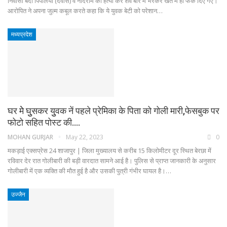
निवासी बंदा पिपलिया (देवास) व नादराम की हत्या कर शव बोरे में भरकर खेत में ही फेंक दिए गए।
आरोपित ने अपना जुल्म कबूल करते कहा कि ये युवक बेटी को परेशान…
मध्यप्रदेश
घर मेे घुुसकर युुवक नें पहले प्रेमिका के पिता को गोली मारी,फेसबुक पर
फोटो सहित पोस्ट की.…
MOHAN GURJAR
May 22, 2023
0
मकड़ाई एक्सप्रेस 24 शाजापुर | जिला मुख्यालय से करीब 15 किलोमीटर दूर स्थित बेरछा में
रविवार देर रात गोलीबारी की बड़ी वारदात सामने आई है। पुलिस से प्राप्त जानकारी के अनुसार
गोलीबारी में एक व्यक्ति की मौत हुई है और उसकी पुत्री गंभीर घायल है।…
उज्जैन