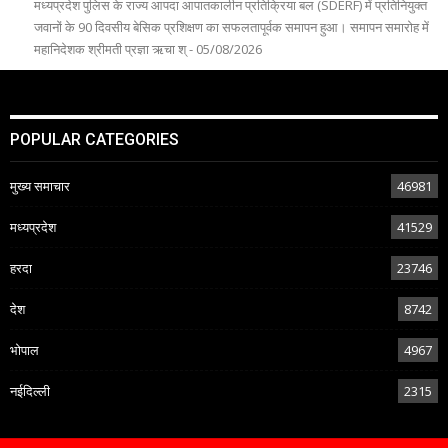
मध्यप्रदेश पुलिस के राज्य आपदा आपातकालीन प्रतिक्रिया बल (SDERF) में प्रतिनियुक्त
जवानों के 90 दिवसीय बेसिक प्रशिक्षण का सफलतापूर्वक समापन हुआ। समापन समारोह में
महानिदेशक श्रीमती प्रज्ञा ऋचा श् - 05/08/2026
POPULAR CATEGORIES
मुख्य समाचार
46981
मध्यप्रदेश
41529
हरदा
23746
देश
8742
भोपाल
4967
नईदिल्ली
2315