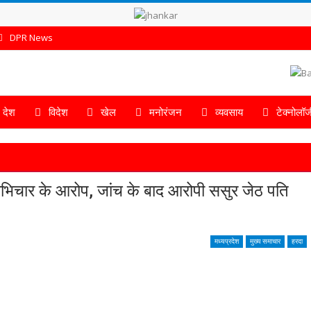
DPR News
देश
विदेश
खेल
मनोरंजन
व्यवसाय
टेक्नोलॉज
भिचार के आरोप, जांच के बाद आरोपी ससुर जेठ पति
मध्यप्रदेश
मुख्य समाचार
हरदा