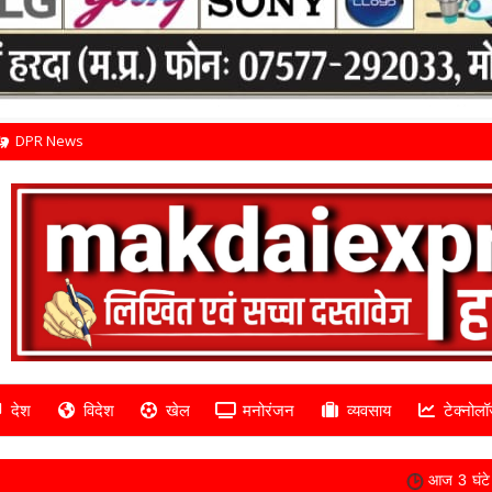
DPR News
देश
विदेश
खेल
मनोरंजन
व्यवसाय
टेक्नोलॉ
आज 3 घंटे बिजली गुल रहेगी, इन इला