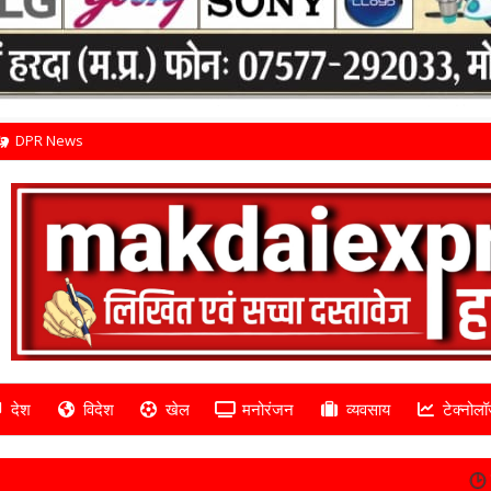
DPR News
देश
विदेश
खेल
मनोरंजन
व्यवसाय
टेक्नोलॉ
विपणन संघ व एम.पी. एग