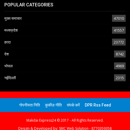
POPULAR CATEGORIES
मुख्य समाचार
47010
मध्यप्रदेश
41557
हरदा
23772
देश
8742
भोपाल
4969
नईदिल्ली
2315
गोपनीयता निति
कुकीज़ नीति
संपर्क करें
DPR Rss Feed
Makdai Express24 © 2017 - All Rights Reserved.
Design & Developed by:
SMC Web Solution - 8770359358