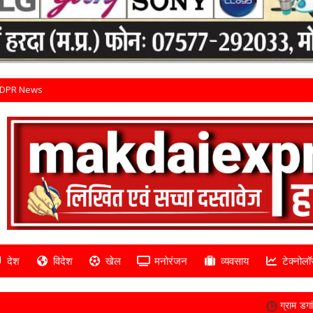
DPR News
देश
विदेश
खेल
मनोरंजन
व्यवसाय
टेक्नोलॉ
ग्राम डगांवानीमा चोरी मामले में पुल