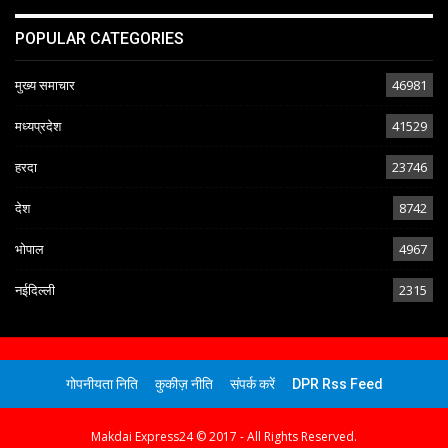
POPULAR CATEGORIES
मुख्य समाचार
46981
मध्यप्रदेश
41529
हरदा
23746
देश
8742
भोपाल
4967
नईदिल्ली
2315
गोपनीयता निति
कुकीज़ नीति
संपर्क करें
DPR Rss Feed
Makdai Express24 © 2017 - All Rights Reserved.