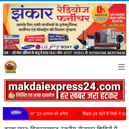
ब्रेकिंग
ुवा संगम’’ 13 अगस्त को लगेगा
पिछले 24 घंटों में जिले में 0.4 मि.मी. औसत वर