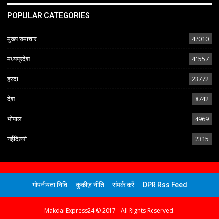
POPULAR CATEGORIES
मुख्य समाचार
47010
मध्यप्रदेश
41557
हरदा
23772
देश
8742
भोपाल
4969
नईदिल्ली
2315
गोपनीयता निति
कुकीज़ नीति
संपर्क करें
DPR Rss Feed
Makdai Express24 © 2017 - All Rights Reserved.