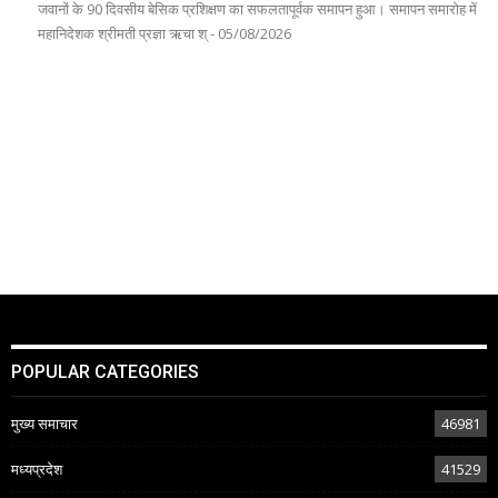
जवानों के 90 दिवसीय बेसिक प्रशिक्षण का सफलतापूर्वक समापन हुआ। समापन समारोह में
महानिदेशक श्रीमती प्रज्ञा ऋचा श् - 05/08/2026
POPULAR CATEGORIES
मुख्य समाचार
46981
मध्यप्रदेश
41529