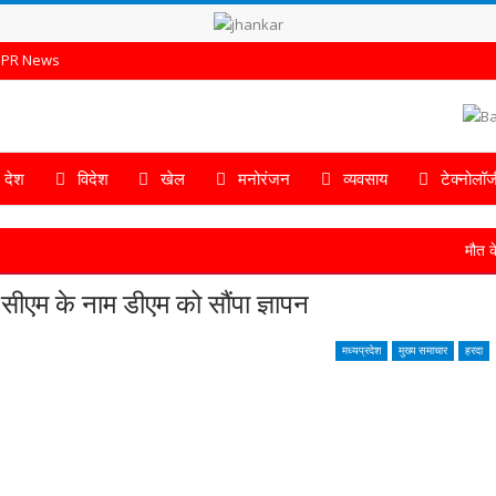
PR News
देश
विदेश
खेल
मनोरंजन
व्यवसाय
टेक्नोलॉज
मौत के साए में
 सीएम के नाम डीएम को सौंपा ज्ञापन
मध्यप्रदेश
मुख्य समाचार
हरदा