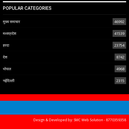
POPULAR CATEGORIES
मुख्य समाचार
46992
मध्यप्रदेश
41539
हरदा
23754
देश
8742
भोपाल
4968
नईदिल्ली
2315
Design & Developed by:
SMC Web Solution - 8770359358