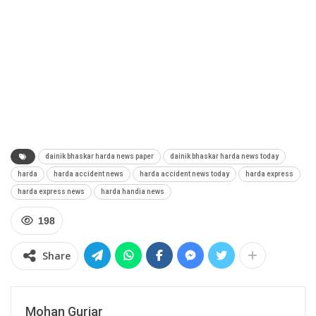
dainik bhaskar harda news paper
dainik bhaskar harda news today
harda
harda accident news
harda accident news today
harda express
harda express news
harda handia news
198
Share
Mohan Gurjar