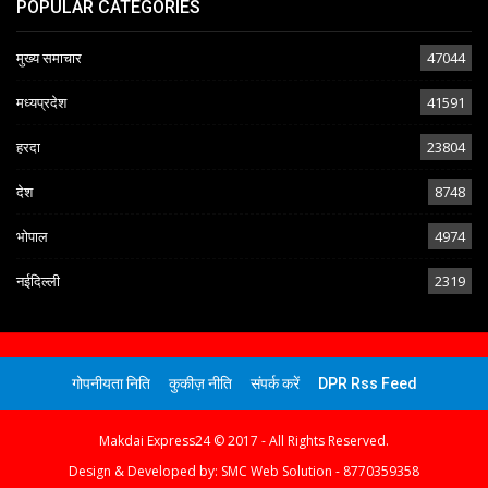
POPULAR CATEGORIES
मुख्य समाचार
47044
मध्यप्रदेश
41591
हरदा
23804
देश
8748
भोपाल
4974
नईदिल्ली
2319
गोपनीयता निति
कुकीज़ नीति
संपर्क करें
DPR Rss Feed
Makdai Express24 © 2017 - All Rights Reserved.
Design & Developed by:
SMC Web Solution - 8770359358