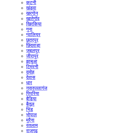
कटनी
खंडवा
खरगोन
खातेगॉव
खिरकिया
गुना
ग्वालियर
छतरपुर
छिंदवाड़ा
जबलपुर
जीरापुर
झाबुआ
टिमरनी
दमोह
देवास
धार
नसरुल्लागंज
पिपरिया
बैडिया
बैतूल
भिंड
भोपाल
मुरैना
रतलाम
राजगढ़