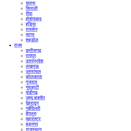
सतना
सिराली
रीवा
होशंगाबाद
हंडिया
रायसेन
सागर
शहडोल
राज्य
छत्तीसगढ़
रायपुर
उत्तरप्रदेश
लखनऊ
उत्तरांचल
कोलकाता
गुजरात
गुवाहाटी
चंडीगढ़
जम्मू कश्मीर
देहरादून
नईदिल्ली
बेंगलुरु
महाराष्ट्र
बड़नगर
राजस्थान