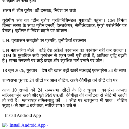
समझौते पर चर्चा होगी।
असम में ‘टीम यूरोप’ की दस्तक, निवेश पर चर्चा
यूरोपीय संघ का ‘टीम यूरोप’ प्रतिनिधिमंडल गुवाहाटी पहुंचा। CM हिमंता
बिस्वा सरमा के साथ ग्रीन एनर्जी, हेल्थकेयर, सेमीकंडक्टर, एग्रो प्रोसेसिंग पर
बैठक। पूर्वोत्तर में निवेश बढ़ाने पर फोकस।
UN: प्रवासन समझौते पर प्रगति, चुनौतियां बरकरार
UN महासचिव बोले – कोई देश अकेले प्रवासन का प्रबंधन नहीं कर सकता।
IOM के मुताबिक सही प्रबंधन से श्रम कमी पूरी होती है, आर्थिक वृद्धि बढ़ती
है। मानव तस्करी पर कड़े कदम और सुरक्षित मार्ग बनाने पर जोर।
18 जून 2026, गुरुवार – देश की खास बड़ी खबरें मकडा़ई एक्सप्रेस 24 के साथ
राज्यसभा चुनाव: 24 सीटों पर आज वोटिंग, खरगे-देवेगौड़ा की सीटें दांव पर
आज 10 राज्यों की 24 राज्यसभा सीटों के लिए चुनाव। कांग्रेस अध्यक्ष
मल्लिकार्जुन खरगे और पूर्व PM एच.डी. देवेगौड़ा की कर्नाटक से सीटें भी खाली
हो रही हैं। महाराष्ट्र-तमिलनाडु की 1-1 सीट पर उपचुनाव भी आज। वोटिंग
सुबह 9 से शाम 4 बजे तक, नतीजे शाम 5 बजे से।
- Install Android App -