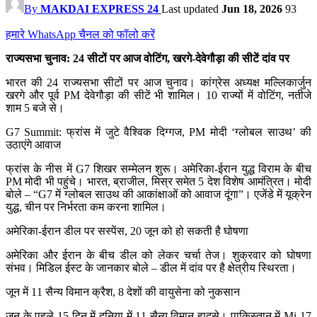
By
MAKDAI EXPRESS 24
Last updated
Jun 18, 2026
93
हमारे WhatsApp चैनल को फॉलो करें
राज्यसभा चुनाव: 24 सीटों पर आज वोटिंग, खरगे-देवेगौड़ा की सीटें दांव पर
भारत की 24 राज्यसभा सीटों पर आज चुनाव। कांग्रेस अध्यक्ष मल्लिकार्जुन
खरगे और पूर्व PM देवेगौड़ा की सीटें भी शामिल। 10 राज्यों में वोटिंग, नतीजे
शाम 5 बजे से।
G7 Summit: फ्रांस में जुटे वैश्विक दिग्गज, PM मोदी ‘ग्लोबल साउथ’ की
उठाएंगे आवाज
फ्रांस के नीस में G7 शिखर सम्मेलन शुरू। अमेरिका-ईरान युद्ध विराम के बीच
PM मोदी भी पहुंचे। भारत, ब्राजील, मिस्र समेत 5 देश विशेष आमंत्रित। मोदी
बोले – “G7 में ग्लोबल साउथ की आकांक्षाओं को आवाज दूंगा”। एजेंडे में यूक्रेन
युद्ध, चीन पर निर्भरता कम करना शामिल।
अमेरिका-ईरान डील पर सस्पेंस, 20 जून को हो सकती है घोषणा
अमेरिका और ईरान के बीच डील को लेकर चर्चा तेज। शुक्रवार को घोषणा
संभव। मिडिल ईस्ट के जानकार बोले – डील में दांव पर है क्षेत्रीय स्थिरता।
जून में 11 सैन्य विमान क्रैश, 8 देशों की वायुसेना को नुकसान
जून के पहले 15 दिन में दुनिया में 11 सैन्य विमान हादसे। पाकिस्तान में Mi-17