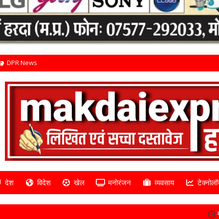
DPR News
देश
विदेश
खेल
मनोरंजन
व्यवसाय
टेक्नोलॉ
मौत के साए में पांच घंटे... 