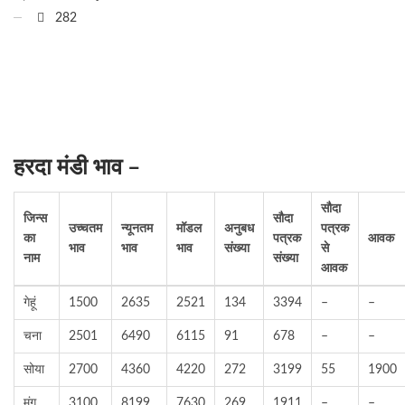
282
हरदा मंडी भाव –
सौदा
जिन्स
सौदा
उच्चतम
न्यूनतम
मॉडल
अनुबध
पत्रक
का
पत्रक
आवक
भाव
भाव
भाव
संख्या
से
नाम
संख्या
आवक
गेहूं
1500
2635
2521
134
3394
–
–
चना
2501
6490
6115
91
678
–
–
सोया
2700
4360
4220
272
3199
55
1900
मूंग
3100
8199
7630
269
1911
–
–