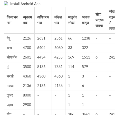
सौदा
सौदा
जिन्स का
न्यूनतम
अधिकतम
मॉडल
अनुबंध
आवक
पत्
पत्रक
नाम
भाव
भाव
भाव
संख्या
मात्रा
से
संख्या
आव
गेहूं
2126
2631
2561
66
1238
–
–
चना
4700
6402
6080
33
322
–
–
सोयाबीन
2601
4434
4255
169
1511
6
241
मूंग
3500
8136
7861
114
579
–
–
सरसो
4360
4360
4360
1
3
–
–
मक्का
2136
2136
2136
1
6
–
–
तुअर
8000
–
–
1
1
–
–
उड़द
2900
–
–
1
1
–
–
योग
–
–
–
386
3661
6
241