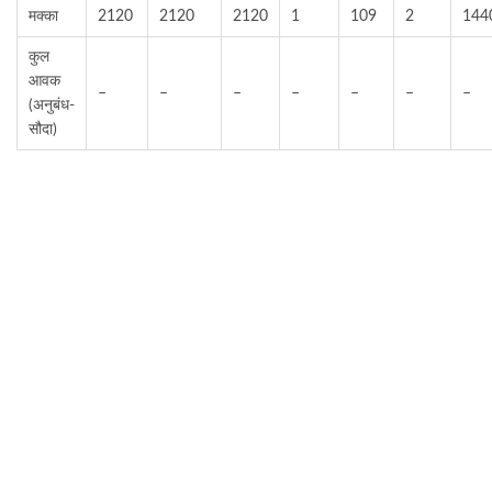
मक्का
2120
2120
2120
1
109
2
144
कुल
आवक
–
–
–
–
–
–
–
(अनुबंध-
सौदा)