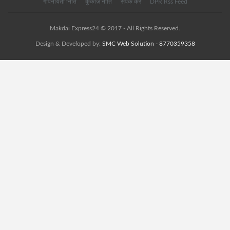
गोपनीयता निति
कुकीज़ नीति
संपर्क करें
DPR Rss Feed
Makdai Express24 © 2017 - All Rights Reserved.
Design & Developed by:
SMC Web Solution - 8770359358