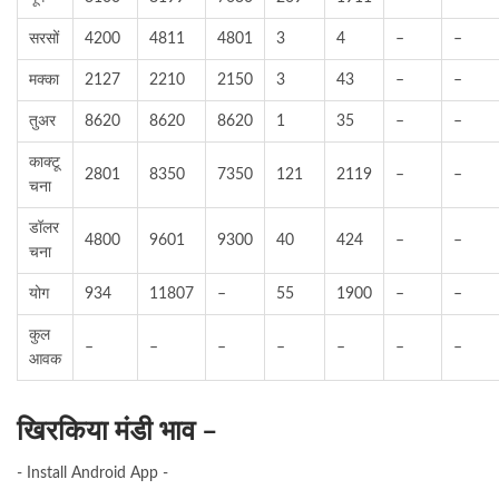
सरसों
4200
4811
4801
3
4
–
–
मक्का
2127
2210
2150
3
43
–
–
तुअर
8620
8620
8620
1
35
–
–
काक्टू
2801
8350
7350
121
2119
–
–
चना
डॉलर
4800
9601
9300
40
424
–
–
चना
योग
934
11807
–
55
1900
–
–
कुल
–
–
–
–
–
–
–
आवक
खिरकिया मंडी भाव –
- Install Android App -