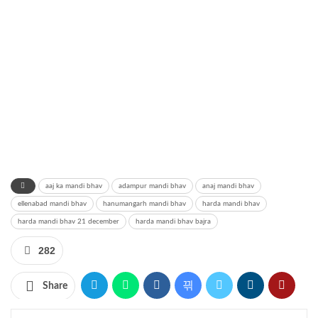
aaj ka mandi bhav
adampur mandi bhav
anaj mandi bhav
ellenabad mandi bhav
hanumangarh mandi bhav
harda mandi bhav
harda mandi bhav 21 december
harda mandi bhav bajra
282
Share