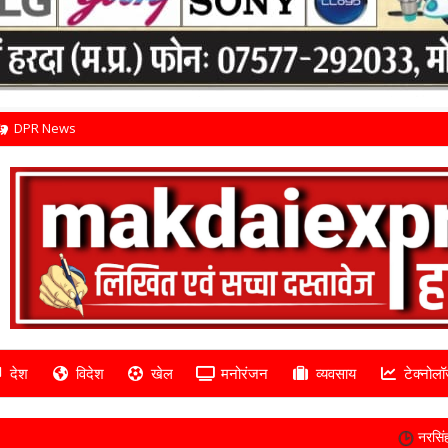
DPR News
देश
विदेश
खेल
मनोरंजन
व्यवसाय
टेक्नोलॉ
नरसिंहपुर क्राइम अपडेट: जंगल में 