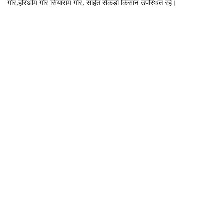
गौर,हरिओम गौर सियाराम गौर, सहित सैकड़ों किसान उपस्थित रहे।