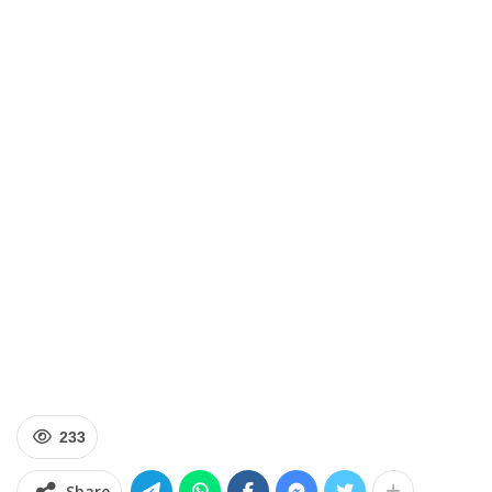
233
Share