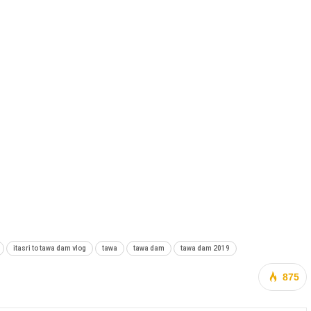
itasri to tawa dam vlog
tawa
tawa dam
tawa dam 2019
875