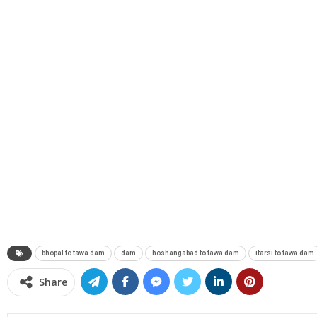
bhopal to tawa dam
dam
hoshangabad to tawa dam
itarsi to tawa dam
Share