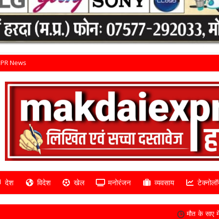
PR News
देश
विदेश
खेल
मनोरंजन
व्यवसाय
टेक्नोलॉ
मौत के साए में पांच घंटे... भालू शवों के